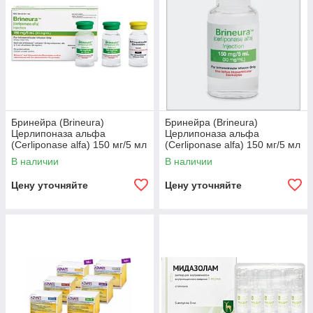
Доступные цены
Стоимость на препараты для лечения суставов в
нашей компании – демократичная и
удовлетворит требования любого покупателя.
Бринейра (Brineura)
Бринейра (Brineura)
Церлипоназа альфа
Церлипоназа альфа
(Cerliponase alfa) 150 мг/5 мл
(Cerliponase alfa) 150 мг/5 мл
О компании
Европа
(Европа)
В наличии
В наличии
Цену уточняйте
Цену уточняйте
Medical&Pharma Service – надежный
поставщик лекарственных препаратов,
заслуживающий доверие