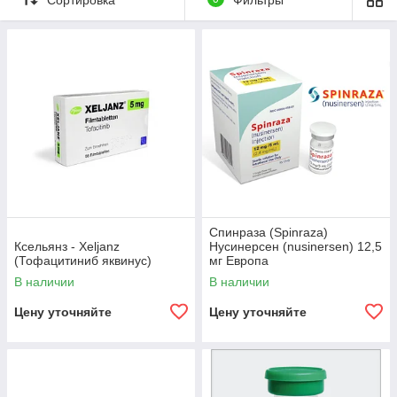
устанавливаем доступные цены. Постоянным
клиентам предлагаем скидки и акции.
Увидеть каталог
Почему наш ассортимент
противовоспалительных средств стоит
вашего внимания
Спинраза (Spinraza)
Ксельянз - Xeljanz
Нусинерсен (nusinersen) 12,5
(Тофацитиниб яквинус)
мг Европа
Идеальное качество
В наличии
В наличии
Наша организация ведет тесное сотрудничество
Цену уточняйте
Цену уточняйте
с ведущими поставщиками из Европы, что
гарантирует идеальное качество и соответствие
высоким стандартам.