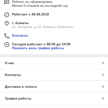
Рейтинг не сформирован
суставов рекомендуются для лечения
Менее 5 отзывов за последний год
взрослых со средним или запущенным
артритом. Например, препарат Ксельянз,
Работает с 06.06.2018
Доступные цены
выпускаемый в виде таблеток,
г. Алматы
Ввиду прямого сотрудничества с поставщиками мы
предназначен для того, чтобы быстро и
ул. Аскарова, д.10, Алматы, Казахстан
устанавливаем доступные цены.
эффективно обезболить суставы.
Контакты
К товарам
Сегодня работает с 08:00 до 24:00
Показать весь график работы
ПО КАКИМ ПРИЧИНАМ ВАМ СТОИТ ПОКУПАТЬ
О нас
ПРЕПАРАТЫ ДЛЯ СУСТАВОВ И СВЯЗОК ИМЕННО У НАС?
Ассортимент
Контакты
Лекарство изготовлено зарубежными
В нашей организации вы можете выгодно заказать
производителями, которые заявили о
разные группы противовоспалительных препаратов,
себе с лучшей стороны
отличающихся высоким уровнем эффективности.
Доставка и оплата
Препарат принимается внутрь. Это
График работы
является лучшим вариантом, чем
инъекции