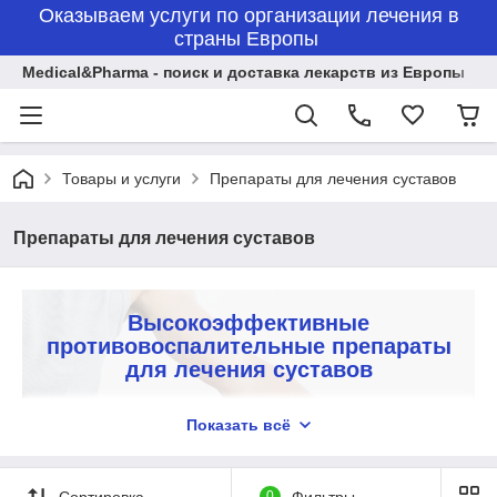
Оказываем услуги по организации лечения в
страны Европы
Medical&Pharma - поиск и доставка лекарств из Европы
Товары и услуги
Препараты для лечения суставов
Препараты для лечения суставов
Высокоэффективные
противовоспалительные препараты
для лечения суставов
Препараты в наличии и под заказ
Показать всё
Мы предлагаем только качественные лекарственные
средства, направленные на борьбу с заболеваниями
суставов. Гарантируем удобные условия оплаты,
Сортировка
0
Фильтры