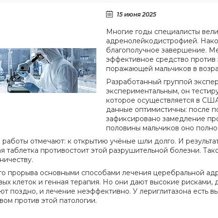
15 июня 2025
Многие годы специалисты вели
адренолейкодистрофией. Након
благополучное завершение. М
эффективное средство против 
поражающей мальчиков в возраст
Разработанный группой экспер
экспериментальным, он тестир
которое осуществляется в СШ
данные оптимистичны: после по
зафиксировано замедление про
половины мальчиков оно полно
 работы отмечают: к открытию учёные шли долго. И результа
я таблетка противостоит этой разрушительной болезни. Так
ничеству.
го прорыва основными способами лечения церебральной ад
вых клеток и генная терапия. Но они дают высокие рисками, 
ют поздно, и лечение неэффективно. У лериглитазона есть 
вом против этой патологии.