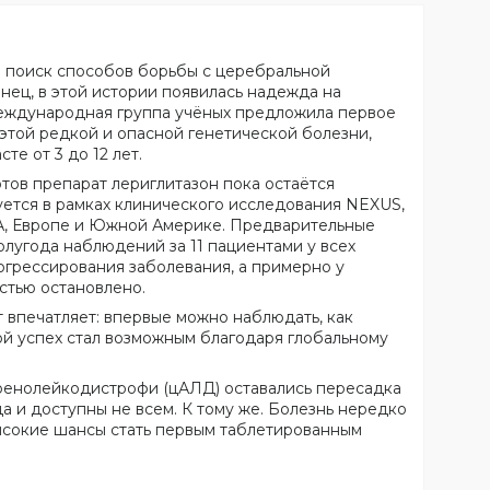
 поиск способов борьбы с церебральной
ец, в этой истории появилась надежда на
еждународная группа учёных предложила первое
этой редкой и опасной генетической болезни,
е от 3 до 12 лет.
тов препарат лериглитазон пока остаётся
уется в рамках клинического исследования NEXUS,
А, Европе и Южной Америке. Предварительные
лугода наблюдений за 11 пациентами у всех
грессирования заболевания, а примерно у
стью остановлено.
т впечатляет: впервые можно наблюдать, как
ой успех стал возможным благодаря глобальному
ренолейкодистрофи (цАЛД) оставались пересадка
да и доступны не всем. К тому же. Болезнь нередко
высокие шансы стать первым таблетированным