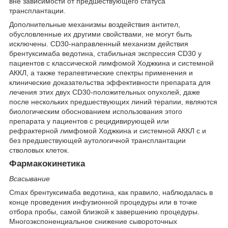
вне зависимости от предшествующего статуса
трансплантации.
Дополнительные механизмы воздействия антител,
обусловленные их другими свойствами, не могут быть
исключены. CD30-направленный механизм действия
брентуксимаба ведотина, стабильная экспрессия CD30 у
пациентов с классической лимфомой Ходжкина и системной
АККЛ, а также терапевтические спектры применения и
клинические доказательства эффективности препарата для
лечения этих двух CD30-положительных опухолей, даже
после нескольких предшествующих линий терапии, являются
биологическим обоснованием использования этого
препарата у пациентов с рецидивирующей или
рефрактерной лимфомой Ходжкина и системной АККЛ с и
без предшествующей аутологичной трансплантации
стволовых клеток.
Фармакокинетика
Всасывание
C
max
брентуксимаба ведотина, как правило, наблюдалась в
конце проведения инфузионной процедуры или в точке
отбора пробы, самой близкой к завершению процедуры.
Многоэкспоненциальное снижение сывороточных