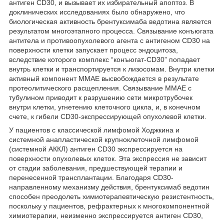
антиген CD30, и вызывает их избирательный апоптоз. В
доклинических исследованиях было обнаружено, что
биологическая активность брентуксимаба ведотина является
результатом многоэтапного процесса. Связывание конъюгата
антитела и противоопухолевого агента с антигеном CD30 на
поверхности клетки запускает процесс эндоцитоза,
вследствие которого комплекс “конъюгат-CD30” попадает
внутрь клетки и транспортируется к лизосомам. Внутри клетки
активный компонент ММАЕ высвобождается в результате
протеолитического расщепления. Связывание ММАЕ с
тубулином приводит к разрушению сети микротрубочек
внутри клетки, угнетению клеточного цикла, и, в конечном
счете, к гибели CD30-экспрессирующей опухолевой клетки.
У пациентов с классической лимфомой Ходжкина и
системной анапластической крупноклеточной лимфомой
(системной АККЛ) антиген CD30 экспрессируется на
поверхности опухолевых клеток. Эта экспрессия не зависит
от стадии заболевания, предшествующей терапии и
перенесенной трансплантации. Благодаря CD30-
направленному механизму действия, брентуксимаб ведотин
способен преодолеть химиотерапевтическую резистентность,
поскольку у пациентов, рефрактерных к многокомпонентной
химиотерапии, неизменно экспрессируется антиген CD30,