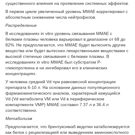
существенного влияния на проявление системных эффектов.
В первом цикле увеличенный уровень ММАЕ коррелировал с
абсолютным снижением числа нейтрофилов.
Распределение
В исследованиях in vitro уровень связывания ММАЕ с
белками плазмы человека варьировал в диапазоне от 68 до
82%. Не предполагается, что ММАЕ будет вытеснять другие
вещества или будет вытеснен лекарственными веществами с
высокой степенью связывания с белками плазмы. В
исследованиях in vitro ММАЕ был субстратом Р-
гликопротеина и не ингибировал его в клинических
концентрациях.
У человека средний V
d
при равновесной концентрации
препарата 6-10 л. На основании данных популяционного
фармакокинетического анализа, характерный кажущийся
V
d
(V
d
метаболита VM или V
d
в периферическом
компартменте VMP) ММАЕ составил 7.37 л и 36.4 л
соответственно.
Метаболизм
Предполагается, что брентуксимаб ведотин катаболизируется
как белок с рециклизацией или выведением аминокислотного