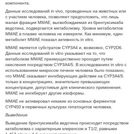
компонента.
Данные исследований in vivo, проведенных на животных или
с участием человека, позволяют предположить, что лишь
малая фракция ММАЕ, высвобождаемая из брентуксимаба
ведотина, подвергается метаболизму. Уровни метаболитов
ММАЕ в плазме человека не измеряли. Как минимум, один
метаболит ММАЕ показал активность in vitro.
MMAE является субстратом CYP3A4 и, возможно, CYP2D6.
Данные исследований in vitro указывают на то, что
метаболизм ММАЕ преимущественно проходит путем
окисления посредством CYP3A4/5. В исследованиях in vitro с
использованием микросом печени человека было показано,
что ММАЕ оказывает ингибирующее действие на CYP3A4/5
только в концентрациях, значительно превышающих
концентрации, допустимые для клинического применения.
ММАЕ не ингибирует другие изоформы.
ММАЕ не активировал никакие из основных ферментов
CYP450 в первичных культурах гепатоцитов человека.
Выведение
Выведение брентуксимаба ведотина происходит посредством
катаболизма с характерным клиренсом и T
1/2
, равными