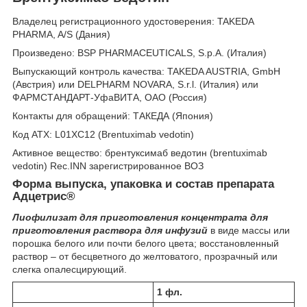
Владелец регистрационного удостоверения: TAKEDA
PHARMA, A/S (Дания)
Произведено: BSP PHARMACEUTICALS, S.p.A. (Италия)
Выпускающий контроль качества: TAKEDA AUSTRIA, GmbH
(Австрия) или DELPHARM NOVARA, S.r.l. (Италия) или
ФАРМСТАНДАРТ-УфаВИТА, ОАО (Россия)
Контакты для обращений: ТАКЕДА (Япония)
Код ATX: L01XC12 (Brentuximab vedotin)
Активное вещество: брентуксимаб ведотин (brentuximab
vedotin) Rec.INN зарегистрированное ВОЗ
Форма выпуска, упаковка и состав препарата
Адцетрис
®
Лиофилизат для приготовления концентрата для
приготовления раствора для инфузий
в виде массы или
порошка белого или почти белого цвета; восстановленный
раствор – от бесцветного до желтоватого, прозрачный или
слегка опалесцирующий.
1 фл.