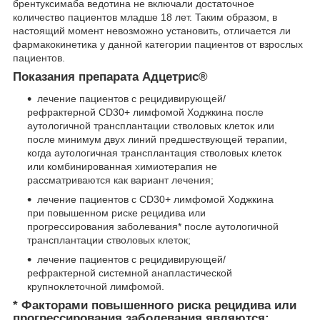
брентуксимаба ведотина не включали достаточное
количество пациентов младше 18 лет. Таким образом, в
настоящий момент невозможно установить, отличается ли
фармакокинетика у данной категории пациентов от взрослых
пациентов.
Показания препарата Адцетрис
®
лечение пациентов с рецидивирующей/
рефрактерной CD30+ лимфомой Ходжкина после
аутологичной трансплантации стволовых клеток или
после минимум двух линий предшествующей терапии,
когда аутологичная трансплантация стволовых клеток
или комбинированная химиотерапия не
рассматриваются как вариант лечения;
лечение пациентов с CD30+ лимфомой Ходжкина
при повышенном риске рецидива или
прогрессирования заболевания* после аутологичной
трансплантации стволовых клеток;
лечение пациентов с рецидивирующей/
рефрактерной системной анапластической
крупноклеточной лимфомой.
* Факторами повышенного риска рецидива или
прогрессирования заболевания являются: