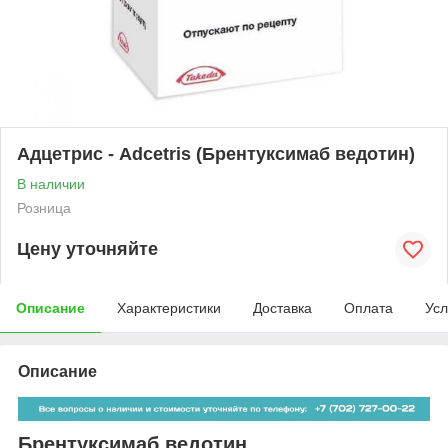
Адцетрис - Adcetris (Брентуксимаб ведотин)
В наличии
Розница
Цену уточняйте
Описание
Характеристики
Доставка
Оплата
Усл
Описание
Брентуксимаб ведотин