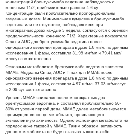
концентраций брентуксимаба ведотина наблюдалось с
конечным T
1/2
, приблизительно равным 4-6 сут.
Концентрации были приблизительно пропорциональны
введенным дозам. Минимальная кумуляция брентуксимаба
ведотина или ее отсутствие, наблюдавшиеся при
многократных дозах каждые 3 недели, согласуются с оценкой
продолжительности конечного T
1/2
. Характерные показатели
С
mах
и AUC для брентуксимаба ведотина после
однократного введения препарата в дозе 1.8 мг/кг, по данным
исследования 1 фазы, составили 31.98 мкг/мл и 79.41 мкг/
мл×сут соответственно.
Основным метаболитом брентуксимаба ведотина является
ММАЕ. Медианы C
max
, AUC и Т
mах
для ММАЕ после
однократного введения препарата в дозе 1.8 мг/кг, по данным
исследования 1 фазы, составили 4.97 нг/мл, 37.03 нг/мл×сут
и 2.09 сут соответственно.
Уровень ММАЕ снижался после многократных доз
брентуксимаба ведотина, и составлял приблизительно 50-
80% от уровня первой дозы. ММАЕ далее метаболизируется
преимущественно до метаболита, проявляющего
эквивалентную активность. Однако экспозиция метаболита на
порядок ниже таковой у ММАЕ. Таким образом, активность
данного метаболита не будет оказывать какого-либо