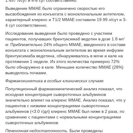
1.457 л/сут и 4-6 сут соответственно.
Выведение ММАЕ было ограничено скоростью его
высвобождения из конъюгата с моноклональным антителом,
характерный клиренс и T
1/2
ММАЕ составили 19.99 л/сут и 3-
4 сут соответственно.
Исследование выведения было проведено с участием
пациентов, получавших брентуксимаб ведотин в дозе 1.8 мг/
кг. Приблизительно 24% общего ММАЕ, введенного в составе
конъюгата с моноклональным антителом во время инфузии
брентуксимаба ведотина, обнаруживалось в моче и кале на
протяжении 1 недели. Из этого количества примерно 72%
было обнаружено в кале. Меньшее количество ММАЕ (28%)
выводилось почками.
Фармакокинетика в особых клинических случаях
Популяционный фармакокинетический анализ показал, что
исходная концентрация сывороточных альбуминов
значительно влияет на клиренс ММАЕ. Анализ показал, что у
пациентов с низкими концентрациями сывороточных
альбуминов (<3.0 г/дл) клиренс ММАЕ был ниже в 2 раза, по
сравнению с пациентами с нормальными концентрациями
сывороточных альбуминов.
Печеночная недостаточность.
Были проведены