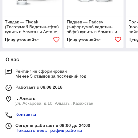
Тивдак — Tivdak
Падцев — Padcev
Поли
(Тисотумаб Ведотин-тфтв)
(энфортумаб ведотин-
(пол
купить в Алматы и Астане,
эйфв) купить в Алматы и
пийк
Казахстане
Астане, Казахстане
Аста
Цену уточняйте
Цену уточняйте
Цен
О нас
Рейтинг не сформирован
Менее 5 отзывов за последний год
Работает с 06.06.2018
г. Алматы
ул. Аскарова, д.10, Алматы, Казахстан
Контакты
Сегодня работает с 08:00 до 24:00
Показать весь график работы