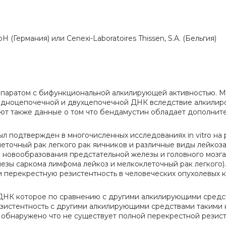
Германия) или Cenexi-Laboratoires Thissen, S.A. (Бельгия)
паратом с бифункциональной алкилирующей активностью. М
дноцепочечной и двухцепочечной ДНК вследствие алкилиров
уют также данные о том что бендамустин обладает дополни
 подтвержден в многочисленных исследованиях in vitro на 
точный рак легкого рак яичников и различные виды лейкоза
овообразования предстательной железы и головного мозга) и
езы саркома лимфома лейкоз и мелкоклеточный рак легкого)
 перекрестную резистентность в человеческих опухолевых 
 ДНК которое по сравнению с другими алкилирующими средс
зистентность с другими алкилирующими средствами такими 
о обнаружено что не существует полной перекрестной рези