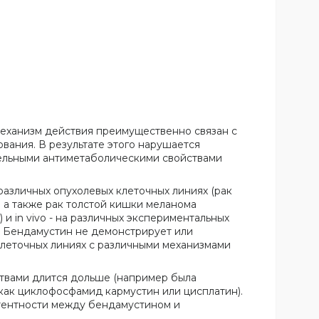
еханизм действия преимущественно связан с
ания. В результате этого нарушается
тельными антиметаболическими свойствами
различных опухолевых клеточных линиях (рак
 а также рак толстой кишки меланома
 in vivo - на различных экспериментальных
. Бендамустин не демонстрирует или
клеточных линиях с различными механизмами
твами длится дольше (например была
как циклофосфамид кармустин или цисплатин).
стентности между бендамустином и