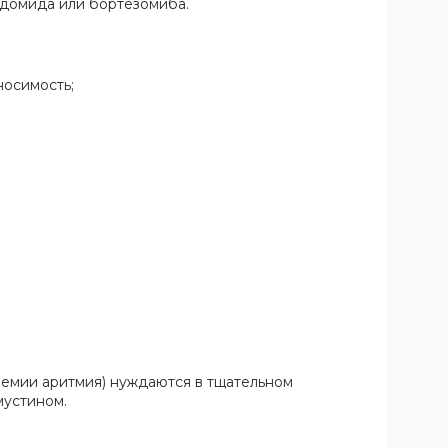
идомида или бортезомиба.
носимость;
шемии аритмия) нуждаются в тщательном
мустином.