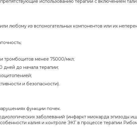
 препятствующие использованию терапии с включением тал
у или любому из вспомогательных компонентов или их непере
точность;
ли тромбоцитов менее 75000/мкл;
0 дней до начала терапии;
коцитопенией;
ктивности и безопасности).
нарушениях функции почек.
ардиологических заболеваний (инфаркт миокарда эпизоды и
особенности калия и контроле ЭКГ в процессе терапии Рибо