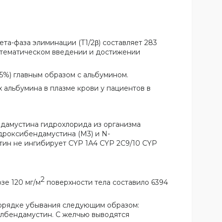
ета-фаза элиминации (T1/2β) составляет 283
стематическом введении и достижении
95%) главным образом с альбумином.
 альбумина в плазме крови у пациентов в
дамустина гидрохлорида из организма
дроксибендамустина (М3) и N-
тин не ингибирует CYP 1А4 CYP 2С9/10 CYP
2
зе 120 мг/м
поверхности тела составило 6394
порядке убывания следующим образом:
лбендамустин. С желчью выводятся