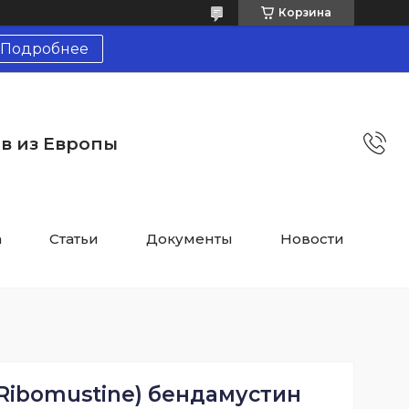
Корзина
Подробнее
тв из Европы
а
Статьи
Документы
Новости
Ribomustine) бендамустин