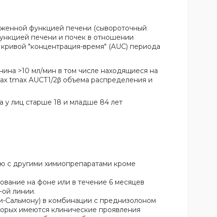
иженной функцией печени (сывороточный
функцией печени и почек в отношении
 кривой "концентрация-время" (AUC) периода
ина >10 мл/мин в том числе находящиеся на
mах tmах АUСТ1/2β объема распределения и
 у лиц старше 18 и младше 84 лет
ию с другими химиопрепаратами кроме
вание на фоне или в течение 6 месяцев
-ой линии.
ри-Сальмону) в комбинации с преднизолоном
оторых имеются клинические проявления