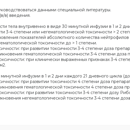
ководствоваться данными специальной литературы.
в/в) введения.
ти тела внутривенно в виде 30 минутной инфузии в 1 и 2 дни
сти 3-4 степени или негематологической токсичности > 2 с
овления показателей абсолютного количества нейтрофилов >
ематологической токсичности до > 1 степени.
сичности:
при развитии токсичности 3-4 степени доза препа
никновения гематологической токсичности 3-4 степени доза 
оксичности:
при клинически выраженных признаках 3-4 степ
м2.
 минутной инфузии в 1 и 2 дни каждого 21 дневного цикла (до
сичности:
при развитии токсичности 4 степени доза препар
никновения гематологической токсичности 4 степени доза пр
оксичности:
при развитии токсичности 3-4 степени дозу Ри
никновения негематологической токсичности 3-4 степени доз