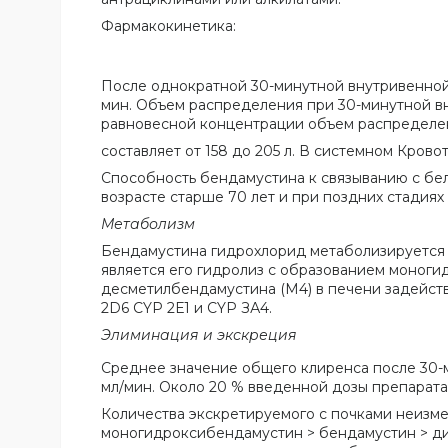
Фармакокинетика:
После однократной 30-минутной внутривенной
мин. Объем распределения при 30-минутной в
равновесной концентрации объем распределе
составляет от 158 до 205 л. В системном Кров
Способность бендамустина к связыванию с бел
возрасте старше 70 лет и при поздних стадиях
Метаболизм
Бендамустина гидрохлорид метаболизируется 
является его гидролиз с образованием моноги
десметилбендамустина (М4) в печени задейств
2D6 CYP 2Е1 и CYP ЗА4.
Элиминация и экскреция
Среднее значение общего клиренса после 30-м
мл/мин. Около 20 % введенной дозы препарата
Количества экскретируемого с почками неизм
моногидроксибендамустин > бендамустин > ди