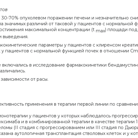
тов
 30-70% опухолевом поражении печени и незначительно сн
ла значимых различий от таковой у пациентов с нормальной 
достижения максимальной концентрации (t
) площади под
max
и выведения.
кокинетические параметры у пациентов с клиренсом креатин
х у пациентов с нормальной функцией почек в отношении С
е включались в исследование фармакокинетики бендамустина
азличались.
 зависимости
от расы.
ктивность применения в терапии первой линии по сравнен
нотерапии у пациентов у которых наблюдалось прогрессиро
ксимаба и в комбинированной терапии в качестве терапии 1
омы (II стадия с прогрессированием или III стадия по Дью
казана аутологичная трансплантация стволовых клеток и у к