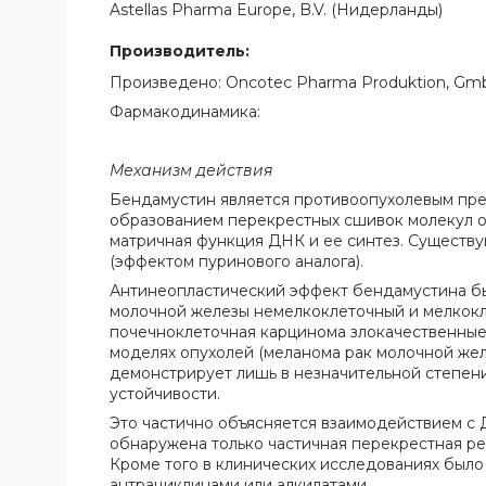
Astellas Pharma Europe, B.V. (Нидерланды)
Производитель:
Произведено: Oncotec Pharma Produktion, GmbH (
Фармакодинамика:
Механизм действия
Бендамустин является противоопухолевым пре
образованием перекрестных сшивок молекул о
матричная функция ДНК и ее синтез. Существ
(эффектом пуринового аналога).
Антинеопластический эффект бендамустина был
молочной железы немелкоклеточный и мелкокле
почечноклеточная карцинома злокачественные н
моделях опухолей (меланома рак молочной жел
демонстрирует лишь в незначительной степени
устойчивости.
Это частично объясняется взаимодействием с
обнаружена только частичная перекрестная ре
Кроме того в клинических исследованиях был
антрациклинами или алкилатами.