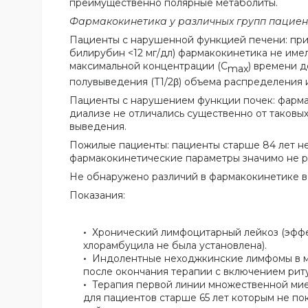
преимущественно полярные метаболиты.
Фармакокинетика у различных групп пациен
Пациенты с нарушенной функцией печени:
при
билирубин <12 мг/дл) фармакокинетика не име
максимальной концентрации (С
) времени 
max
полувыведения (Т1/2β) объема распределения 
Пациенты с нарушением функции почек:
фарма
диализе не отличались существенно от таковы
выведения.
Пожилые пациенты:
пациенты старше 84 лет н
фармакокинетические параметры значимо не р
Не обнаружено различий в фармакокинетике в
Показания:
Хронический лимфоцитарный лейкоз (эффе
хлорамбуцила не была установлена).
Индолентные неходжкинские лимфомы в мо
после окончания терапии с включением риту
Терапия первой линии множественной миел
для пациентов старше 65 лет которым не по