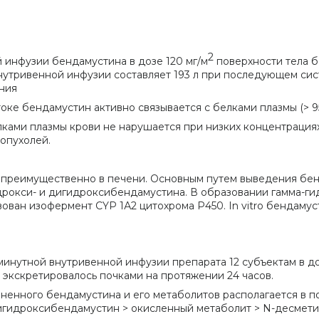
2
 инфузии бендамустина в дозе 120 мг/м
поверхности тела б
нутривенной инфузии составляет 193 л при последующем си
ния
отоке бендамустин активно связывается с белками плазмы (> 
ками плазмы крови не нарушается при низких концентрациях
 опухолей.
преимущественно в печени. Основным путем выведения бен
дрокси- и дигидроксибендамустина. В образовании гамма-ги
ован изофермент CYP 1А2 цитохрома Р450. In vitro бендамус
инутной внутривенной инфузии препарата 12 субъектам в до
 экскретировалось почками на протяжении 24 часов.
ененного бендамустина и его метаболитов располагается в 
гидроксибендамустин > окисленный метаболит > N-десмети