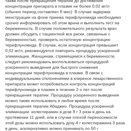
также после прекращения терапии до достижения
концентрации препарата в плазме не более 0,02 мг/л
(обычно период составляет 8 мес). В случае задержки
менструации на фоне приема терифлуномида необходимо
срочно информировать об этом врача и выполнить тест на
беременность. В случае положительного результата врач
должен обсудить с пациенткой все риски, связанные с
беременностью, проверить остаточную концентрацию
терифлуномида. В случае, если концентрация превышает
0,02 мг/л, рекомендуется повторить процедуру ускоренной
элиминации. Женщинам, стремящимся к беременности,
следует рекомендовать воспользоваться процедурой
ускоренного выведения для быстрого снижения
концентрации терифлуномида в плазме. В связи с
индивидуальными отклонениями в клиренсе лекарственного
препарата может потребоваться контроль концентраций
терифлуномида в плазме в течение 2-х лет после
прекращения терапии. Процедуру ускоренного выведения
можно также использовать в любое время после
прекращения терапии Абаджио. Процедура ускоренной
элиминации: колестирамин в дозе 8 г 3 раза в день на
протяжении 11 дней, или в случае плохой переносимости
этой дозы можно использовать дозу 4 г колестирамина 3 раза
в день; альтернативно можно принимать по 50 г