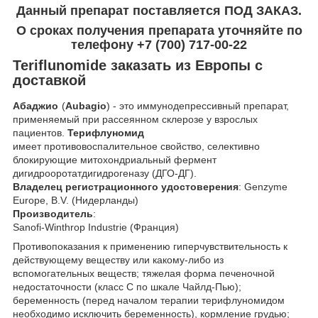
Данный препарат поставляется ПОД ЗАКАЗ.
О сроках получения препарата уточняйте по
телефону +7 (700) 717-00-22
Teriflunomide заказать из Европы с
доставкой
Абаджио
(
Aubagio
) - это иммунодепрессивный препарат,
применяемый при рассеянном склерозе у взрослых
пациентов.
Терифлуномид
имеет противовоспалительное свойство, селективно
блокирующие митохондриальный фермент
дигидрооротатдигидрогеназу (ДГО-ДГ).
Владелец регистрационного удостоверения
: Genzyme
Europe, B.V. (Нидерланды)
Производитель
:
Sanofi-Winthrop Industrie (Франция)
Противопоказания к применению гиперчувствительность к
действующему веществу или какому-либо из
вспомогательных веществ; тяжелая форма печеночной
недостаточности (класс С по шкале Чайлд-Пью);
беременность (перед началом терапии терифлуномидом
необходимо исключить беременность), кормление грудью;