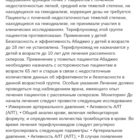
недостаточностью легкой, средней или тяжелой степени, не
находящихся на гемодиализе, коррекция дозы не требуется.
Пациенты с почечной недостаточностью тяжелой степени,
находящиеся на гемодиализе, не принимали участия в
клинических исследованиях. Терифлуномид этой группе
пациентов противопоказан. Применение у детей
Безопасность и эффективность Абаджио у детей в возрасте
до 18 лет не установлена. Терифлуномид не назначается у
детей в возрасте до 10 лет для лечения рассеянного
склероза. Применение у пожилых пациентов Абаджио
необходимо назначать с осторожностью пациентам в
возрасте 65 лет и старше в связи с недостаточным
количеством данных об эффективности и безопасности в
данной возрастной группе. Особые указания Лечение должно
проводиться под наблюдением врача, имеющего опыт
лечения пациентов с рассеянным склерозом. Мониторинг До
начала лечения следует провести следующие исследования:
• Измерение артериального давления; • Активность АЛТ
(АЛТ); • Общий анализ крови, включая лейкоцитарную
формулу, и определение количества тромбоцитов в крови. Во
время лечения терифлуномидом следует регулярно
контролировать следующие параметры: • Артериальное
давление; • Активность АЛТ (АЛТ); • В случае появления