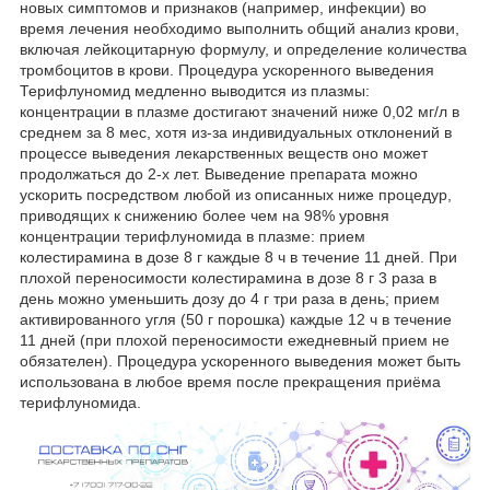
новых симптомов и признаков (например, инфекции) во
время лечения необходимо выполнить общий анализ крови,
включая лейкоцитарную формулу, и определение количества
тромбоцитов в крови. Процедура ускоренного выведения
Терифлуномид медленно выводится из плазмы:
концентрации в плазме достигают значений ниже 0,02 мг/л в
среднем за 8 мес, хотя из-за индивидуальных отклонений в
процессе выведения лекарственных веществ оно может
продолжаться до 2-х лет. Выведение препарата можно
ускорить посредством любой из описанных ниже процедур,
приводящих к снижению более чем на 98% уровня
концентрации терифлуномида в плазме: прием
колестирамина в дозе 8 г каждые 8 ч в течение 11 дней. При
плохой переносимости колестирамина в дозе 8 г 3 раза в
день можно уменьшить дозу до 4 г три раза в день; прием
активированного угля (50 г порошка) каждые 12 ч в течение
11 дней (при плохой переносимости ежедневный прием не
обязателен). Процедура ускоренного выведения может быть
использована в любое время после прекращения приёма
терифлуномида.