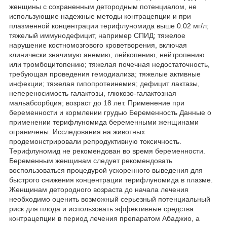
женщины с сохраненным детородным потенциалом, не
использующие надежные методы контрацепции и при
плазменной концентрации терифлуномида выше 0.02 мг/л;
тяжелый иммунодефицит, например СПИД; тяжелое
нарушение костномозгового кроветворения, включая
клинически значимую анемию, лейкопению, нейтропению
или тромбоцитопению; тяжелая почечная недостаточность,
требующая проведения гемодиализа; тяжелые активные
инфекции; тяжелая гипопротеинемия; дефицит лактазы,
непереносимость галактозы, глюкозо-галактозная
мальабсорбция; возраст до 18 лет. Применение при
беременности и кормлении грудью Беременность Данные о
применении терифлуномида беременными женщинами
ограничены. Исследования на животных
продемонстрировали репродуктивную токсичность.
Терифлуномид не рекомендован во время беременности.
Беременным женщинам следует рекомендовать
воспользоваться процедурой ускоренного выведения для
быстрого снижения концентрации терифлуномида в плазме.
Женщинам детородного возраста до начала лечения
необходимо оценить возможный серьезный потенциальный
риск для плода и использовать эффективные средства
контрацепции в период лечения препаратом Абаджио, а