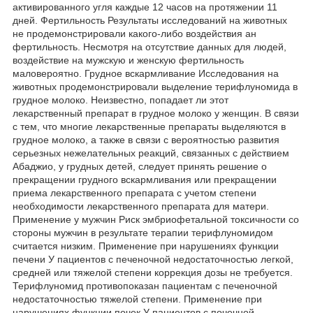
активированного угля каждые 12 часов на протяжении 11
дней. Фертильность Результаты исследований на животных
не продемонстрировали какого-либо воздействия ан
фертильность. Несмотря на отсутствие данных для людей,
воздействие на мужскую и женскую фертильность
маловероятно. Грудное вскармливание Исследования на
животных продемонстрировали выделение терифлуномида в
грудное молоко. Неизвестно, попадает ли этот
лекарственный препарат в грудное молоко у женщин. В связи
с тем, что многие лекарственные препараты выделяются в
грудное молоко, а также в связи с вероятностью развития
серьезных нежелательных реакций, связанных с действием
Абаджио, у грудных детей, следует принять решение о
прекращении грудного вскармливания или прекращении
приема лекарственного препарата с учетом степени
необходимости лекарственного препарата для матери.
Применение у мужчин Риск эмбриофетальной токсичности со
стороны мужчин в результате терапии терифлуномидом
считается низким. Применение при нарушениях функции
печени У пациентов с печеночной недостаточностью легкой,
средней или тяжелой степени коррекция дозы не требуется.
Терифлуномид противопоказан пациентам с печеночной
недостаточностью тяжелой степени. Применение при
нарушениях функции почек У пациентов с почечной