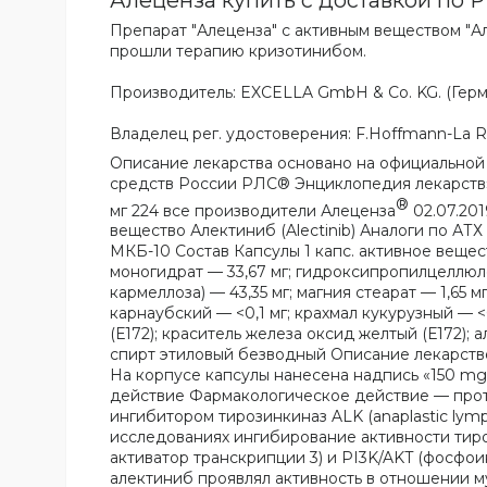
Препарат "Алеценза" с активным веществом "А
прошли терапию кризотинибом.
Производитель: EXCELLA GmbH & Co. KG. (Герм
Владелец рег. удостоверения: F.Hoffmann-La R
Описание лекарства основано на официальной 
средств России РЛС® Энциклопедия лекарств» 
®
мг 224 все производители Алеценза
02.07.2019 Сервисы РЛС® Аврора Информация о лекарствах для медицинских систем Содержание Действующее вещество Алектиниб (Alectinib) Аналоги по АТХ L01XE36 Алектиниб Фармакологическая группа Нозологическая классификация (МКБ-10) список кодов МКБ-10 Состав Капсулы 1 капс. активное вещество: алектиниб 150 мг (в виде алектиниба гидрохлорида – 161,33 мг) вспомогательные вещества: лактозы моногидрат — 33,67 мг; гидроксипропилцеллюлоза (гипролоза) — 15 мг; натрия лаурилсульфат — 75 мг; кальция карбоксиметилцеллюлоза (кальция кармеллоза) — 43,35 мг; магния стеарат — 1,65 мг оболочка капсулы: каррагинан — 0,25 мг; калия хлорид — 0,42 мг; титана диоксид (Е171) — 4,2 мг; воск карнаубский — <0,1 мг; крахмал кукурузный — <0,1 мг; гипромеллоза — 61,63 мг чернила для нанесения надписи на капсуле: краситель железа оксид красный (Е172); краситель железа оксид желты