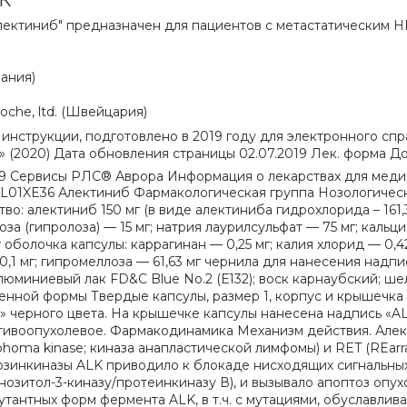
лектиниб" предназначен для пациентов с метастатическим Н
ания)
oche, ltd. (Швейцария)
инструкции, подготовлено в 2019 году для электронного сп
(2020) Дата обновления страницы 02.07.2019 Лек. форма До
й (Е172); алюминиевый лак FD&C Blue No.2 (Е132); воск карнаубский; шеллак белый; глицерил моноолеат; 1-бутанол; спирт этиловый безводный Описание лекарственной формы Твердые капсулы, размер 1, корпус и крышечка капсулы от белого до желтовато-белого цвета. На корпусе капсулы нанесена надпись «150 mg» черного цвета. На крышечке капсулы нанесена надпись «ALE» черного цвета. Фармакологическое действие Фармакологическое действие — противоопухолевое. Фармакодинамика Механизм действия. Алектиниб является мощным высокоселективным ингибитором тирозинкиназ ALK (anaplastic lymphoma kinase; киназа анапластической лимфомы) и RET (REarranged during Transfection). В доклинических исследованиях ингибирование активности тирозинкиназы ALK приводило к блокаде нисходящих сигнальных путей, включая STAT 3 (переносчик сигнала и активатор транскрипции 3) и PI3K/AKT (фосфоинозитол-3-киназу/протеинкиназу В), и вызывало апоптоз опухолевых клеток. В условиях in vitro и in vivo алектиниб проявлял активность в отношении мутантных форм фермента ALK, в т.ч. с мутациями, обуславливающими резистентность к кризотинибу. Основной метаболит алектиниба — М4 — в условиях in vitro показал эффективность и активность, сопоставимую с алектинибом. Согласно данным доклинических исследований, алектиниб не является субстратом Р-gp или BCRP, выполняющих функцию белков-переносчиков в ГЭБ, и таким образом обладает способностью проникать в ЦНС и задерживаться в ней. Алектиниб индуцирует регрессию опухоли на моделях ксенотрансплантатов опухоли у мышей, в т.ч. демонстрирует противоопухолевую активность в мозге, и увеличивает выживаемость на моделях внутричерепных опухолей у животных. Фармакокинетика Фармакокинетические показатели алектиниба и М4 оценивали у пациентов с ALK-положительным немелкоклеточным раком легкого (НМРЛ) и здоровых добровольцев. Средние геометрические (коэффициент вариации, %) показатели Cmax, Cmin и AUC0–12 в равновесном состоянии для алектиниба составляли ~665 нг/мл (44,3%), 572 нг/мл (47,8%) и 7430 нг·ч/мл (45,7%) соответственно. Средние геометрические показатели Cmax, Cmin и AUC0–12 в равновесном состоянии для М4 составляли ~246 нг/мл (45,4%), 222 нг/мл (46,6%) и 2810 нг·ч/мл (45,9%) соответственно. Всасывание. После перорального приема алектиниба у пациентов с ALK-положительным НМРЛ в дозе 600 мг 2 раза в сутки после приема пищи отмечалось быстрое всасывание препарата. Tmax составляло ~ от 4 до 6 ч. При приеме алектиниба в дозе 600 мг 2 раза в сутки равновесное состояние алектиниба достигается в течение 7 дней и остается неизменным, при этом согласно данным популяционного фармакокинетического анализа средний геометрический коэффициент накопления равен 5,6. Популяционный фармакокинетический анализ показал пропорциональность доз алектиниба в диапазоне от 300 до 900 мг после приема пищи. У здоровых добровольцев абсолютная биодоступность при применении алектиниба после приема пищи составляла 36,9% (33,9–40,3%). При однократном пероральном применении алектиниба в дозе 600 мг прием высококалорийной пищи с большим содержанием жиров увеличивал экспозицию препарата в 3 раза по сравнению с приемом натощак (среднее геометрическое соотношение комбинированных показателей для алектиниба и М4: Cmax — 3,31 (2,79–3,93), AUCinf — 3,11 (2,73–3,55). Распределение. Алектиниб и M4 имеют высокий уровень связывания с белками плазмы крови человека (>99%) независимо от концентрации действующего вещества. В условиях in vitro среднее соотношение концентраций в крови и плазме человека составляет 2,64 и 2,5 для алектиниба и М4 соответственно (при клинически значимых концентрациях). Средний геометрический Vss алектиниба после в/в введения составлял 475 л, указывая на широкое распределение алектиниба в тканях. Метаболизм. Исследования метаболизма в условиях in vitro показали, что изофермент CYP3A4 является основным изоферментом CYP, который опосредует метаболизм алектиниба и М4, при этом определено, что данный изофермент осуществляет 40–50% метаболизма в гепатоцитах человека. Согласно результатам исследования массового баланса алектиниб и М4 являлись основными циркулирующими веществами в плазме крови, их общее содержание составляло 76% от общей радиоактивности в плазме крови. Среднее геометрическое соотношение метаболит/препарат в равновесном состоянии — 0,399. Выведение. У здоровых добровольцев после однократного перорального применения 14С-меченого алектиниба бóльшая часть радиоактивности была выявлена в кале (средняя степень извлечения 97,8%, диапазон 95,6–100%), минимальная — в моче (средняя степень извлечения 0,46%, диапазон 0,3–0,6%). Доля неизмененного алектиниба в кале составляла 84% от введенной дозы, а доля М4 составила 5,8%. Согласно данным популяционного фармакокинетического анализа, CL/F алектиниба составлял 81,9 л/ч, М4 — 217 л/ч. Индивидуальный расчетный средний геометрический T1/2 алектиниба составлял 32,5 ч, M4 — 30,7 ч. Особые группы пациентов Пациенты детского возраста. Исследования фармакокинетики алектиниба у пациентов детского возраста (<18 лет) не проводились. Пациенты пожилого возраста. Возраст не оказывает влияния на экспозицию алектиниба. Пациенты с нарушением функции почек. Алектиниб и М4 выводятся почками в незначительных количествах в неизмененном виде (<0,2% дозы). Данные, полученные у пациентов с нарушением функции почек легкой и средней степени тяжести, показывают, что нарушение ф