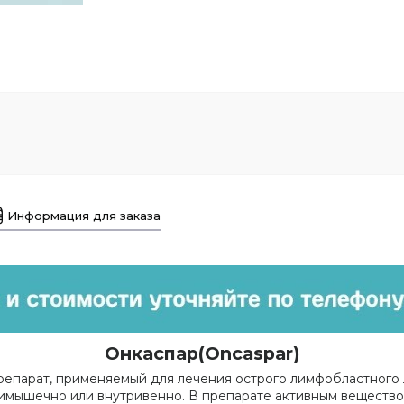
Информация для заказа
Онкаспар(Oncaspar)
епарат, применяемый для лечения острого лимфобластного л
римышечно или внутривенно. В препарате активным веществом