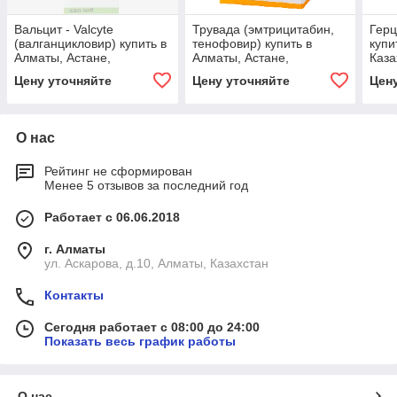
Вальцит - Valcyte
Трувада (эмтрицитабин,
Герц
(валганцикловир) купить в
тенофовир) купить в
купи
Алматы, Астане,
Алматы, Астане,
Каза
Казахстане
Казахстане с доставкой
150м
Цену уточняйте
Цену уточняйте
Цен
О нас
Рейтинг не сформирован
Менее 5 отзывов за последний год
Работает с 06.06.2018
г. Алматы
ул. Аскарова, д.10, Алматы, Казахстан
Контакты
Сегодня работает с 08:00 до 24:00
Показать весь график работы
О нас