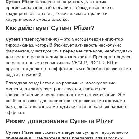
Сутент Pfizer
назначается пациентам, у которых
прогрессирование заболевания наблюдается после
традиционной терапии, включая химиотерапию и
хирургическое вмешательство.
Как действует Сутент Pfizer?
Сутент Pfizer
(сунитиниб) – это многоцелевой ингибитор
тирозинкиназ, который блокирует активность нескольких
ферментов, участвующих в передаче сигналов, необходимых
для роста и размножения раковых клеток. Препарат нацелен
на рецепторные тирозинкиназы VEGFR, PDGFR, KIT и
другие, что делает его эффективным в борьбе с различными
видами опухолей.
Благодаря воздействию на различные молекулярные
мишени,
он
замедляет рост опухоли, снижает ее
кровоснабжение и предотвращает метастазирование. Это
особенно важно для пациентов с агрессивными формами
рака, где стандартные методы лечения не дают желаемого
эффекта.
Режим дозирования Сутента Pfizer
Сутент Pfizer
выпускается в виде капсул для перорального
применения. Стандартная доза препарата для взрослых