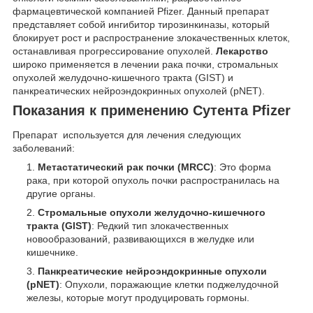
фармацевтической компанией Pfizer. Данный препарат
представляет собой ингибитор тирозинкиназы, который
блокирует рост и распространение злокачественных клеток,
останавливая прогрессирование опухолей.
Лекарство
широко применяется в лечении рака почки, стромальных
опухолей желудочно-кишечного тракта (GIST) и
панкреатических нейроэндокринных опухолей (pNET).
Показания к применению Сутента Pfizer
Препарат используется для лечения следующих
заболеваний:
Метастатический рак почки (MRCC)
: Это форма
рака, при которой опухоль почки распространилась на
другие органы.
Стромальные опухоли желудочно-кишечного
тракта (GIST)
: Редкий тип злокачественных
новообразований, развивающихся в желудке или
кишечнике.
Панкреатические нейроэндокринные опухоли
(pNET)
: Опухоли, поражающие клетки поджелудочной
железы, которые могут продуцировать гормоны.