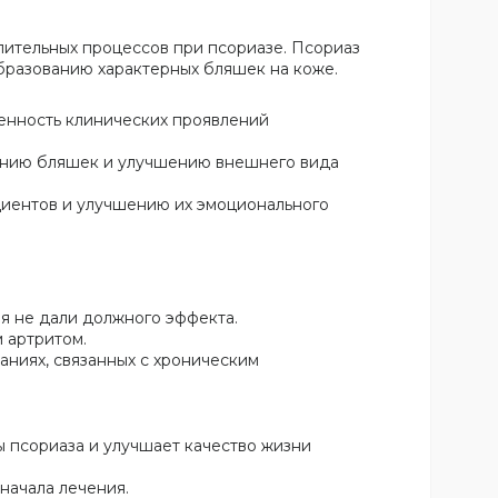
лительных процессов при псориазе. Псориаз
бразованию характерных бляшек на коже.
женность клинических проявлений
шению бляшек и улучшению внешнего вида
циентов и улучшению их эмоционального
ия не дали должного эффекта.
 артритом.
аниях, связанных с хроническим
ы псориаза и улучшает качество жизни
начала лечения.