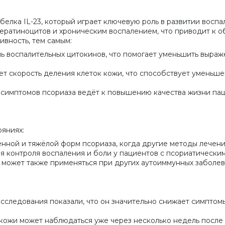
елка IL-23, который играет ключевую роль в развитии воспа
ератиноцитов и хроническим воспалением, что приводит к о
тивность, тем самым:
нь воспалительных цитокинов, что помогает уменьшить выра
ает скорость деления клеток кожи, что способствует умень
 симптомов псориаза ведёт к повышению качества жизни па
яниях:
енной и тяжёлой форм псориаза, когда другие методы лечен
я контроля воспаления и боли у пациентов с псориатическим
 может также применяться при других аутоиммунных заболев
исследования показали, что он значительно снижает симптом
кожи может наблюдаться уже через несколько недель после 