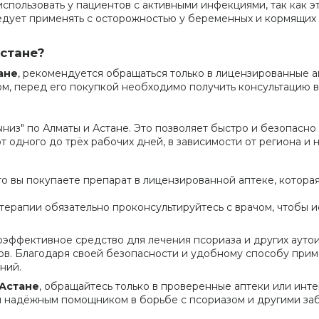
использовать у пациентов с активными инфекциями, так как э
ледует применять с осторожностью у беременных и кормящих
Астане?
ане
, рекомендуется обращаться только в лицензированные 
м, перед его покупкой необходимо получить консультацию в
ыниз" по Алматы и Астане. Это позволяет быстро и безопасн
т одного до трёх рабочих дней, в зависимости от региона и 
что вы покупаете препарат в лицензированной аптеке, котор
 терапии обязательно проконсультируйтесь с врачом, чтобы 
оэффективное средство для лечения псориаза и других ауто
ов. Благодаря своей безопасности и удобному способу прим
ний.
 Астане
, обращайтесь только в проверенные аптеки или инте
им надёжным помощником в борьбе с псориазом и другими за