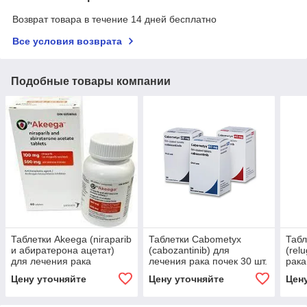
Возврат товара в течение 14 дней бесплатно
Все условия возврата
Подобные товары компании
Таблетки Akeega (niraparib
Таблетки Cabometyx
Табл
и абиратерона ацетат)
(cabozantinib) для
(rel
для лечения рака
лечения рака почек 30 шт.
рака
простаты 60 шт.
Цену уточняйте
Цену уточняйте
Цен