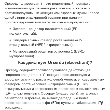
Орсерду (элацестрант) – это рецептурный препарат,
используемый для лечения рака молочной железы у
постменопаузальных женщин или взрослых мужчин после
одной линии эндокринной терапии при наличии
прогрессирующей или метастатической прогрессии с:
Эстроген-рецептор-положительный (ER-
положительный).
Эпидермальный фактор роста человека 2-
отрицательный (HER2-отрицательный).
Мутировавший рецептор эстрогена 1 (ESR1-
мутировавший).
Как действует Orserdu (elacestrant)?
Орсерду содержит противоопухолевое действующее
вещество элацестрант. У женщин в постменопаузе и
взрослых мужчин с раком молочной железы, эпидермальным
фактором роста человека 2-отрицательным (HER2-
отрицательным) и эстрогеновым рецептором-положительным
(ER-положительным). Орсерду (элацестрант), антагонист
рецепторов эстрогена, вызывает деградацию белка
рецептора эстрогена альфа (ERα) путем ингибирования 17β-
эстрадиол.