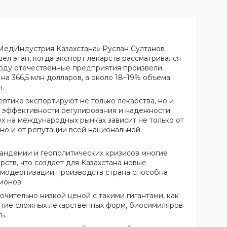
едИндустрия Казахстана» Руслан Султанов
шел этап, когда экспорт лекарств рассматривался
 году отечественные предприятия произвели
а 366,5 млн долларов, а около 18–19% объема
н.
втике экспортируют не только лекарства, но и
, эффективности регулирования и надежности
х на международных рынках зависит не только от
но и от репутации всей национальной
пандемии и геополитических кризисов многие
ств, что создает для Казахстана новые
 модернизации производств страна способна
ионов.
ючительно низкой ценой с такими гигантами, как
итие сложных лекарственных форм, биосимиляров
ь.