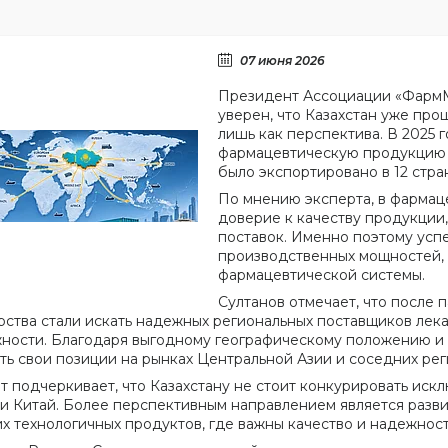
07 июня 2026
Президент Ассоциации «ФармМ
уверен, что Казахстан уже про
лишь как перспектива. В 2025
фармацевтическую продукцию н
было экспортировано в 12 стра
По мнению эксперта, в фармаце
доверие к качеству продукции
поставок. Именно поэтому успе
производственных мощностей, 
фармацевтической системы.
Султанов отмечает, что после 
рства стали искать надежных региональных поставщиков лекар
ности. Благодаря выгодному географическому положению и
ть свои позиции на рынках Центральной Азии и соседних рег
т подчеркивает, что Казахстану не стоит конкурировать искл
и Китай. Более перспективным направлением является разв
их технологичных продуктов, где важны качество и надежност