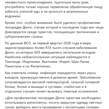
неизвестного происхождения, тщательно мыть руки,
употреблять только хорошо термически обработанную пищу,
избегать уличной еды и не купаться в загрязненных
водоемах.
Кроме того, особое внимание было уделено профилактике
лихорадки Денге, случаи которой в последние годы все чаще
фиксируются среди туристов, посещающих тропические и
субтропические страны.
По данным ВОЗ, за первый квартал 2026 года в мире
зарегистрировано более 874 тысяч случаев заболевания
Денге, из которых 603 завершились летальным исходом.
Наиболее неблагополучная ситуация наблюдается в
Таиланде, Индонезии, Вьетнаме, Индии, Шри-Ланке,
Пакистане и на Филиппинах.
Как отметила спикер, инфекция передается через укусы
комаров, преимущественно в дневное время. Заболевание
сопровождается высокой температурой, сильной головной
болью, болью в мышцах и суставах, слабостью и в
отдельных случаях может вызывать тяжелые осложнения.
«Для профилактики лихорадки Денге туристам необходимо
использовать репелленты, носить закрытую одежду светлых
тонов, выбирать места проживания с москитными сетками