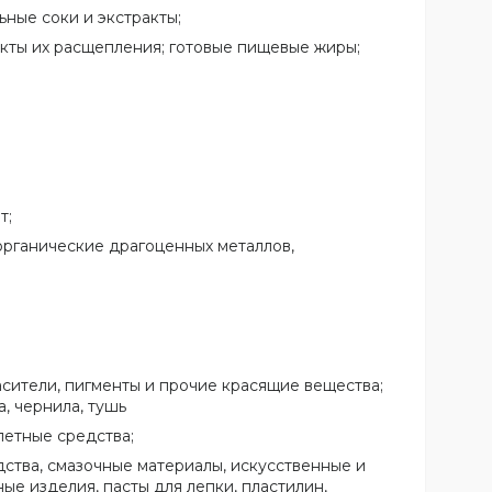
ные соки и экстракты;
кты их расщепления; готовые пищевые жиры;
т;
органические драгоценных металлов,
асители, пигменты и прочие красящие вещества;
, чернила, тушь
летные средства;
ства, смазочные материалы, искусственные и
ные изделия, пасты для лепки, пластилин,