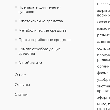
шеллак
Препараты для лечения
жиры и
суставов
воски 
Гипотензивные средства
сахар 
какао и
Метаболические средства
разные
Противогрибковые средства
алкого
соль; 
Комплексообразующие
средства
продук
редкоз
Антибиотики
органи
фармац
О нас
удобре
Отзывы
экстра
краски
Статьи
эфирны
мыло, 
готовы