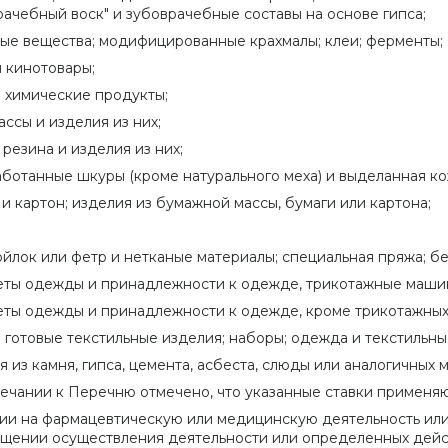
рачебный воск" и зубоврачебные составы на основе гипса;
ые вещества; модифицированные крахмалы; клеи; ферменты;
и кинотовары;
 химические продукты;
ассы и изделия из них;
 резина и изделия из них;
ботанные шкуры (кроме натурального меха) и выделанная ко
 и картон; изделия из бумажной массы, бумаги или картона;
;
войлок или фетр и нетканые материалы; специальная пряжа; беч
ты одежды и принадлежности к одежде, трикотажные машинн
ты одежды и принадлежности к одежде, кроме трикотажных,
 готовые текстильные изделия; наборы; одежда и текстильны
я из камня, гипса, цемента, асбеста, слюды или аналогичных 
ечании к Перечню отмечено, что указанные ставки применяю
ии на фармацевтическую или медицинскую деятельность или
щении осуществления деятельности или определенных дейс