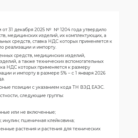
 от 31 декабря 2025 № № 1204 года утвердило
тв, медицинских изделий, их комплектующих, а
ьных средств, ставка НДС которых применяется к
по реализации и импорту.
нных средств, медицинских изделий,
делий, а также технических вспомогательных
вка НДС которых применяется к размеру
ации и импорту в размере 5% – с 1 января 2026
да.
рные позиции с указанием кода ТН ВЭД ЕАЭС.
астности, следующие группы:
нные или не включенные;
; инулин; пшеничная клейковина;
венные растения и растения для технических