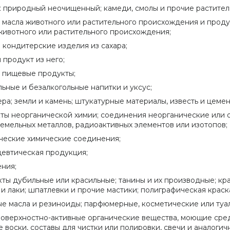
 природный неочищенный; камеди, смолы и прочие раститель
 масла животного или растительного происхождения и проду
животного или растительного происхождения;
и кондитерские изделия из сахара;
 продукт из него;
 пищевые продукты;
льные и безалкогольные напитки и уксус;
сера; земли и камень; штукатурные материалы, известь и цемен
ты неорганической химии; соединения неорганические или 
емельных металлов, радиоактивных элементов или изотопов;
ческие химические соединения;
евтическая продукция;
ния;
кты дубильные или красильные; танины и их производные; кр
 и лаки; шпатлевки и прочие мастики; полиграфическая краска
е масла и резиноиды; парфюмерные, косметические или туа
поверхностно-активные органические вещества, моющие сред
е воски, составы для чистки или полировки, свечи и аналогич