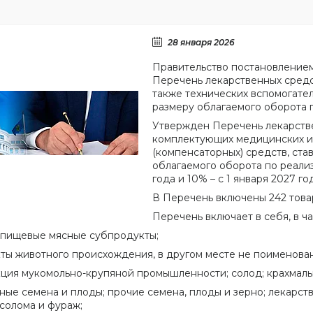
28 января 2026
Правительство постановлением
Перечень лекарственных средс
также технических вспомогател
размеру облагаемого оборота 
Утвержден Перечень лекарстве
комплектующих медицинских из
(компенсаторных) средств, ста
облагаемого оборота по реализ
года и 10% – с 1 января 2027 го
В Перечень включены 242 това
Перечень включает в себя, в ч
 пищевые мясные субпродукты;
ты животного происхождения, в другом месте не поименова
ция мукомольно-крупяной промышленности; солод; крахмалы
ные семена и плоды; прочие семена, плоды и зерно; лекарст
 солома и фураж;