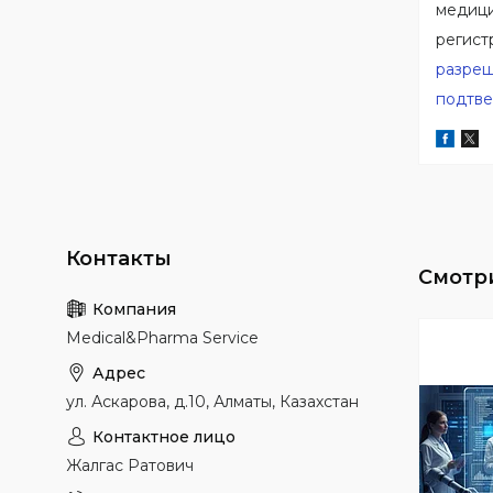
медици
регист
разреш
подтв
Medical&Pharma Service
ул. Аскарова, д.10, Алматы, Казахстан
Жалгас Ратович