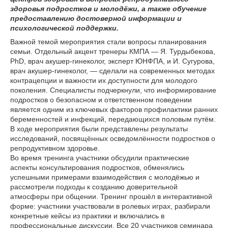
здоровья подростков и молодёжи, а также обучение
предоставлению достоверной информации и
психологической поддержки.
Важной темой мероприятия стали вопросы планирования
семьи. Отдельный акцент тренеры КМПА — Я. Турдыбекова,
PhD, врач акушер-гинеколог, эксперт ЮНФПА, и И. Сугурова,
врач акушер-гинеколог, — сделали на современных методах
контрацепции и важности их доступности для молодого
поколения. Специалисты подчеркнули, что информирование
подростков о безопасном и ответственном поведении
является одним из ключевых факторов профилактики ранних
беременностей и инфекций, передающихся половым путём.
В ходе мероприятия были представлены результаты
исследований, посвящённых осведомлённости подростков о
репродуктивном здоровье.
Во время тренинга участники обсудили практические
аспекты консультирования подростков, обменялись
успешными примерами взаимодействия с молодёжью и
рассмотрели подходы к созданию доверительной
атмосферы при общении. Тренинг прошёл в интерактивной
форме: участники участвовали в ролевых играх, разбирали
конкретные кейсы из практики и включались в
профессиональные дискуссии. Все 20 участников семинара