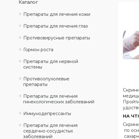
Каталог
Препараты для лечения кожи
Препараты для лечения глаз
Противовирусные препараты
Гормон роста
Препараты для нервной
системы
Противоопухолевые
препараты
Скрини
медици
Препараты для лечения
гинекологических заболеваний
Пройти
удоств
Иммунодепрессанты
НА ЧТ
Скрини
Препараты для лечения
по осн
сердечно-сосудистых
сахарн
заболеваний