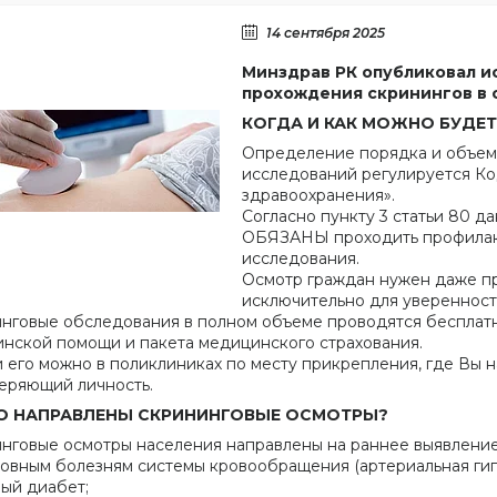
14 сентября 2025
Минздрав РК опубликовал 
прохождения скринингов в 
КОГДА И КАК МОЖНО БУДЕТ
Определение порядка и объем
исследований регулируется Ко
здравоохранения».
Согласно пункту 3 статьи 80 д
ОБЯЗАНЫ проходить профилак
исследования.
Осмотр граждан нужен даже пр
исключительно для уверенност
нговые обследования в полном объеме проводятся бесплатн
нской помощи и пакета медицинского страхования.
 его можно в поликлиниках по месту прикрепления, где Вы 
еряющий личность.
О НАПРАВЛЕНЫ СКРИНИНГОВЫЕ ОСМОТРЫ?
нговые осмотры населения направлены на раннее выявление
овным болезням системы кровообращения (артериальная гип
ый диабет;