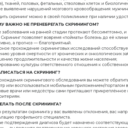
в), тканей, половых, фетальных, стволовых клеток и биологи
ее выявление нарушений мозгового кровообращения: мужчины 
ить скрининг можно в своей поликлинике при наличии удост
У ВАЖНО НЕ ПРЕНЕБРЕГАТЬ СКРИНИНГОМ?
 заболевания на ранней стадии протекают бессимптомно, и
. Скрининг позволяет вовремя «поймать» болезнь до её клин
ивно, а прогноз — благоприятный.
рное прохождение скрининговых исследований способствуе
ению уровня смертности от хронических и онкологических за
шению продолжительности и качества жизни населения;
ированию культуры ответственного отношения к собственно
АПИСАТЬСЯ НА СКРИНИНГ?
охождения скринингового обследования вы можете обратитьс
ентр или воспользоваться мобильным приложением/порталом 
овые врачи или медсёстры сами приглашают прикреплённое 
ритериям.
ЕЛАТЬ ПОСЛЕ СКРИНИНГА?
о результатам скрининга у вас выявлены отклонения, вас нап
ьтацию профильного специалиста.
ае подтверждения диагноза будет назначено соответствующ