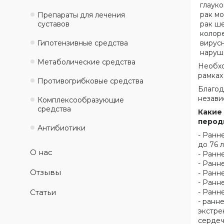
глауко
рак мо
Препараты для лечения
суставов
рак ше
колоре
Гипотензивные средства
вирусн
наруше
Метаболические средства
Необхо
рамках
Противогрибковые средства
Благод
незави
Комплексообразующие
средства
Какие
перод
Антибиотики
- Ранн
до 76 л
О нас
- Ранн
- Ранн
Отзывы
- Ранн
- Ранн
Статьи
- Ранн
- ранн
экстре
сердеч