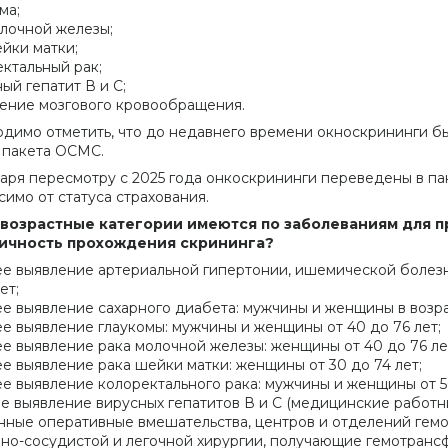
ма;
лочной железы;
йки матки;
ктальный рак;
ый гепатит В и С;
ние мозгового кровообращения.
димо отметить, что до недавнего времени окноскрининги б
 пакета ОСМС.
аря пересмотру с 2025 года онкоскрининги переведены в п
симо от статуса страхования.
 возрастные категории имеются по заболеваниям для п
ичность прохождения скрининга?
ее выявление артериальной гипертонии, ишемической болезн
ет;
ее выявление сахарного диабета: мужчины и женщины в возрас
ее выявление глаукомы: мужчины и женщины от 40 до 76 лет;
ее выявление рака молочной железы: женщины от 40 до 76 ле
ее выявление рака шейки матки: женщины от 30 до 74 лет;
ее выявление колоректального рака: мужчины и женщины от 50
ее выявление вирусных гепатитов В и С (медицинские работн
нные оперативные вмешательства, центров и отделений гемод
но-сосудистой и легочной хирургии, получающие гемотрансф