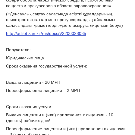
сфере оборота наркотических средств, психотропных
веществ и прекурсоров в области здравоохранения»
(«Денсаулық сақтау саласында есiрткi құралдарының,
психотроптық заттар мен прекурсорлардың айналымы
саласындағы қызметтерді жүзеге асыруға лицензия беру»)
http://adilet.zan.kz/rus/docs/V2200028085
Получатели:
Юридические лица
Сроки оказания государственной услуги:
Выдача лицензии - 20 МРП
Переоформление лицензии – 2 МРП
Сроки оказания услуги:
Выдача лицензии и (или) приложения к лицензии - 10
(десять) рабочих дней
Переоформление лицензии и (или) приложения к лицензии
– 3 (три) рабочих дня