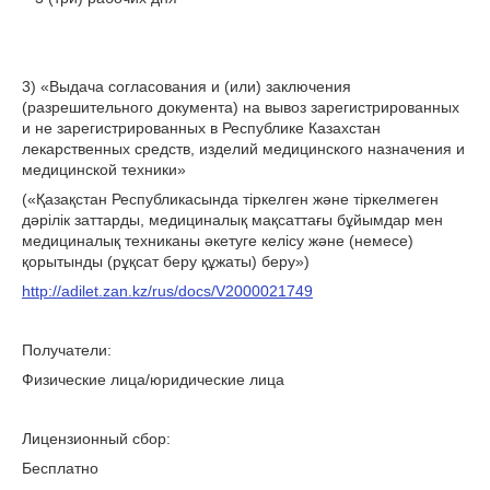
3) «Выдача согласования и (или) заключения
(разрешительного документа) на вывоз зарегистрированных
и не зарегистрированных в Республике Казахстан
лекарственных средств, изделий медицинского назначения и
медицинской техники»
(«Қазақстан Республикасында тіркелген және тіркелмеген
дәрілік заттарды, медициналық мақсаттағы бұйымдар мен
медициналық техниканы әкетуге келісу және (немесе)
қорытынды (рұқсат беру құжаты) беру»)
http://adilet.zan.kz/rus/docs/V2000021749
Получатели:
Физические лица/юридические лица
Лицензионный сбор:
Бесплатно