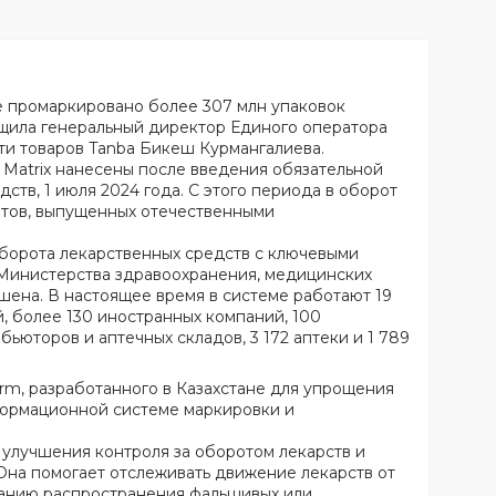
не промаркировано более 307 млн упаковок
бщила генеральный директор Единого оператора
и товаров Tanba Бикеш Курмангалиева.
 Matrix нанесены после введения обязательной
ств, 1 июля 2024 года. С этого периода в оборот
атов, выпущенных отечественными
оборота лекарственных средств с ключевыми
инистерства здравоохранения, медицинских
шена. В настоящее время в системе работают 19
, более 130 иностранных компаний, 100
ьюторов и аптечных складов, 3 172 аптеки и 1 789
m, разработанного в Казахстане для упрощения
формационной системе маркировки и
 улучшения контроля за оборотом лекарств и
Она помогает отслеживать движение лекарств от
жанию распространения фальшивых или