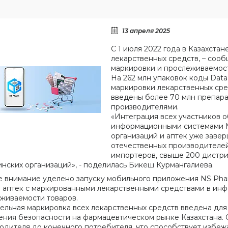
13 апреля 2025
С 1 июля 2022 года в Казахста
лекарственных средств, – соо
маркировки и прослеживаемост
На 262 млн упаковок коды Data
маркировки лекарственных сред
введены более 70 млн препар
производителями.
«Интеграция всех участников 
информационными системами М
организаций и аптек уже завер
отечественных производителей
импортеров, свыше 200 дистриб
нских организаций», - поделилась Бикеш Курмангалиева.
 внимание уделено запуску мобильного приложения NS Phar
 аптек с маркированными лекарственными средствами в ин
живаемости товаров.
ельная маркировка всех лекарственных средств введена для
ния безопасности на фармацевтическом рынке Казахстана. 
одителя до конечного потребителя, что способствует избе