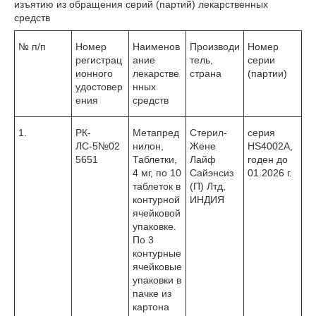
изъятию из обращения серий (партий) лекарственных
средств
№ п/п
Номер
Наименов
Производи
Номер
регистрац
ание
тель,
серии
ионного
лекарстве
страна
(партии)
удостовер
нных
ения
средств
1.
РК-
Метапред
Стерил-
серия
ЛС-5№02
нилон,
Жене
HS4002А,
5651
Таблетки,
Лайф
годен до
4 мг, по 10
Сайэнсиз
01.2026 г.
таблеток в
(П) Лтд,
контурной
ИНДИЯ
ячейковой
упаковке.
По 3
контурные
ячейковые
упаковки в
пачке из
картона