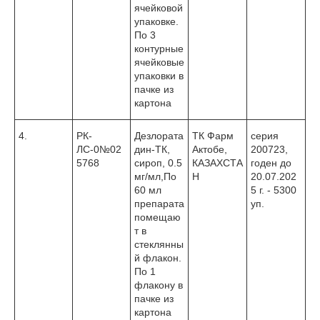
ячейковой
упаковке.
По 3
контурные
ячейковые
упаковки в
пачке из
картона
4.
РК-
Дезлората
ТК Фарм
серия
ЛС-0№02
дин-ТК,
Актобе,
200723,
5768
сироп, 0.5
КАЗАХСТА
годен до
мг/мл,По
Н
20.07.202
60 мл
5 г. - 5300
препарата
уп.
помещаю
т в
стеклянны
й флакон.
По 1
флакону в
пачке из
картона