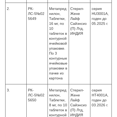
2.
РК-
Метапред
Стерил-
серия
ЛС-5№02
нилон,
Жене
HU3001А,
5649
Таблетки,
Лайф
годен до
16 мг, по
Сайэнсиз
05.2025 г.
10
(П) Лтд,
таблеток в
ИНДИЯ
контурной
ячейковой
упаковке.
По 3
контурные
ячейковые
упаковки в
пачке из
картона
3.
РК-
Метапред
Стерил-
серия
ЛС-5№02
нилон,
Жене
НТ4001А,
5650
Таблетки,
Лайф
годен до
8 мг, по 10
Сайэнсиз
03.2026 г.
таблеток в
(П) Лтд,
контурной
ИНДИЯ