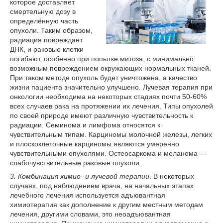
которое доставляет
смертельную дозу в
определённую часть
опухоли. Таким образом,
радиация повреждает
ДНК, и раковые клетки
погибают, особенно при попытке митоза, с минимально
возможным повреждением окружающих нормальных тканей.
При таком методе опухоль будет уничтожена, а качество
жизни пациента значительно улучшено. Лучевая терапия при
онкологии необходима на некоторых стадиях почти 50-60%
всех случаев рака на протяжении их лечения. Типы опухолей
по своей природе имеют различную чувствительность к
радиации. Семинома и лимфома относятся к
чувствительным типам. Карциномы молочной железы, легких
и плоскоклеточные карциномы являются умеренно
чувствительными опухолями. Остеосаркома и меланома —
слабочувствительные раковые опухоли.
3. Комбинация химио- и лучевой терапии
. В некоторых
случаях, под наблюдением врача, на начальных этапах
лечебного лечения используется адъювантная
химиотерапия как дополнение к другим местным методам
лечения, другими словами, это неоадъювантная