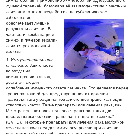
химиотерапия. Применение химиотерапии одновременно с
лучевой терапией, благодаря её взаимодействию с местным
лечением, а также воздействию на субклиниче
ское
заболевание
обеспечивает лучшие
результаты лечения. В
частности, комбинацией
химио- и лучевой терапии
лечится рак молочной
железы.
4. Иммунотерапия при
онкологии
. Заключается
во введении
химиотерапии в дозах,
достаточных для
ослабления иммунного ответа пациента. Это делается перед
трансплантацией для предотвращения отторжения
трансплантата у реципиентов аллогенной трансплантации
стволовых клеток. Такие препараты для лечения рака, как
Метотрексат, назначаются после трансплантации для
профилактики болезни "трансплантат против хозяина"
(GVHD). Некоторые препараты для лечения рака молочной
железы назначаются для иммуносупрессии при лечении
нераковых заболеваний, таких как аутоиммунные